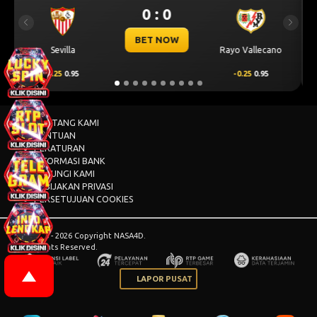
: 0
0 : 0
Previous
Next
 NOW
BET NOW
Rayo Vallecano
Alaves
-0.25
0.95
0.00
0.62
TENTANG KAMI
BANTUAN
PERATURAN
INFORMASI BANK
HUBUNGI KAMI
KEBIJAKAN PRIVASI
PERSETUJUAN COOKIES
© 2015 - 2026 Copyright NASA4D.
All Rights Reserved.
LAPOR PUSAT