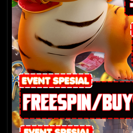
TIDAK MENERIMA PEMAIN INVEST TOGEL DALAM BO
EVENT SCATER MAHJONG WA
Berikut Ini Tabel Hadiah Pembayaran Event:
EVENT SCATER PRAGMATIC -
Berikut Ini Tabel Hadiah Pembayaran Event:
EVENT FREESPIN & BUYSPIN