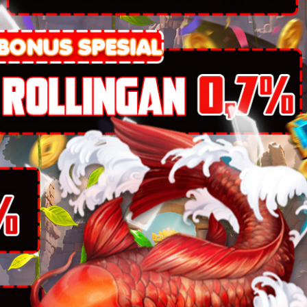
00 WIB
( KEKALAHAN ) 1 minggu ( Senin - Minggu sebelumnya )
 Promo BONUS DEPOSIT Apapun.
ari produk SPORTSBOOK
erlaku untuk ( BUYSPIN / BELI FITUR )
apatkan BONUS CASHBACK ini
 EVENT NASA4D.
 Freespin Dan Di Screenshot, Jika Dimainkan Lagi atau
gap Tidak Sah
ER 0.7%
Posting di Grup Facebook Grup NASA4D dengan hastag dan
ASA4D.
NIN S/D KAMIS & JUMAT S/D MINGGU) BONUS DIBAGI SETIAP
AK MENGAMBIL BONUS PROMO DEPOSIT NEW MEMBER/
PAI Rp 250.000
 ini
KAN
IT VIA PULSA
ERIKAN
ONUS CASHBACK/ ROLINGAN
OT & LIVE CASINO
MURNI FREESPIN
 DALAM SEMINGGU
.
DAK BERLAKU UNTUK ( BUYSPIN)
AN BONUS ROLLINGAN
k apapun maka pihak kami berikan mengunci akun dan